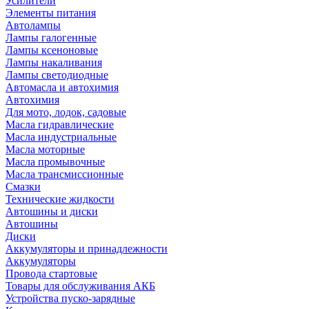
Усилители
Элементы питания
Автолампы
Лампы галогенные
Лампы ксеноновые
Лампы накаливания
Лампы светодиодные
Автомасла и автохимия
Автохимия
Для мото, лодок, садовые
Масла гидравлические
Масла индустриальные
Масла моторные
Масла промывочные
Масла трансмиссионные
Смазки
Технические жидкости
Автошины и диски
Автошины
Диски
Аккумуляторы и принадлежности
Аккумуляторы
Провода стартовые
Товары для обслуживания АКБ
Устройства пуско-зарядные