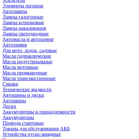
Усилители
Элементы питания
Автолампы
Лампы галогенные
Лампы ксеноновые
Лампы накаливания
Лампы светодиодные
Автомасла и автохимия
Автохимия
Для мото, лодок, садовые
Масла гидравлические
Масла индустриальные
Масла моторные
Масла промывочные
Масла трансмиссионные
Смазки
Технические жидкости
Автошины и диски
Автошины
Диски
Аккумуляторы и принадлежности
Аккумуляторы
Провода стартовые
Товары для обслуживания АКБ
Устройства пуско-зарядные