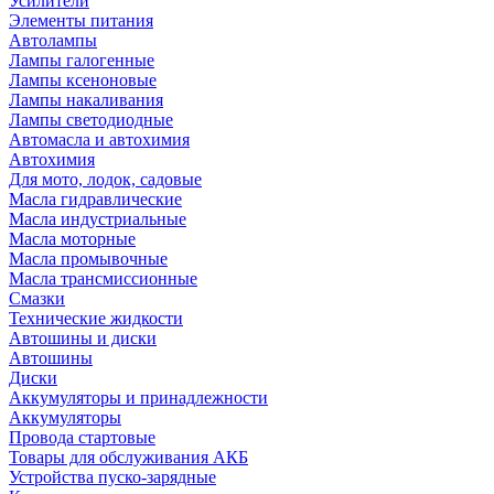
Усилители
Элементы питания
Автолампы
Лампы галогенные
Лампы ксеноновые
Лампы накаливания
Лампы светодиодные
Автомасла и автохимия
Автохимия
Для мото, лодок, садовые
Масла гидравлические
Масла индустриальные
Масла моторные
Масла промывочные
Масла трансмиссионные
Смазки
Технические жидкости
Автошины и диски
Автошины
Диски
Аккумуляторы и принадлежности
Аккумуляторы
Провода стартовые
Товары для обслуживания АКБ
Устройства пуско-зарядные