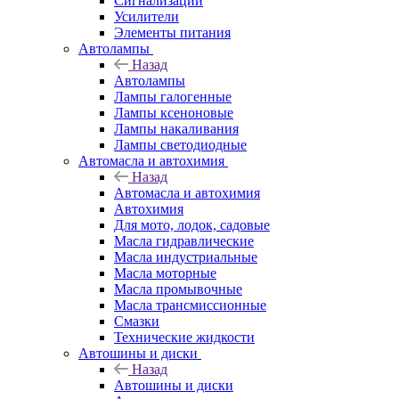
Сигнализации
Усилители
Элементы питания
Автолампы
Назад
Автолампы
Лампы галогенные
Лампы ксеноновые
Лампы накаливания
Лампы светодиодные
Автомасла и автохимия
Назад
Автомасла и автохимия
Автохимия
Для мото, лодок, садовые
Масла гидравлические
Масла индустриальные
Масла моторные
Масла промывочные
Масла трансмиссионные
Смазки
Технические жидкости
Автошины и диски
Назад
Автошины и диски