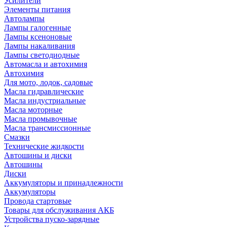
Усилители
Элементы питания
Автолампы
Лампы галогенные
Лампы ксеноновые
Лампы накаливания
Лампы светодиодные
Автомасла и автохимия
Автохимия
Для мото, лодок, садовые
Масла гидравлические
Масла индустриальные
Масла моторные
Масла промывочные
Масла трансмиссионные
Смазки
Технические жидкости
Автошины и диски
Автошины
Диски
Аккумуляторы и принадлежности
Аккумуляторы
Провода стартовые
Товары для обслуживания АКБ
Устройства пуско-зарядные