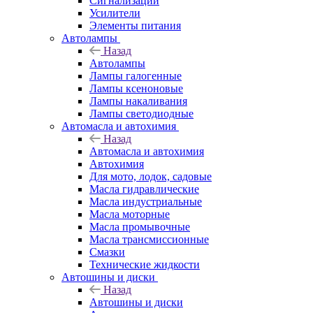
Сигнализации
Усилители
Элементы питания
Автолампы
Назад
Автолампы
Лампы галогенные
Лампы ксеноновые
Лампы накаливания
Лампы светодиодные
Автомасла и автохимия
Назад
Автомасла и автохимия
Автохимия
Для мото, лодок, садовые
Масла гидравлические
Масла индустриальные
Масла моторные
Масла промывочные
Масла трансмиссионные
Смазки
Технические жидкости
Автошины и диски
Назад
Автошины и диски