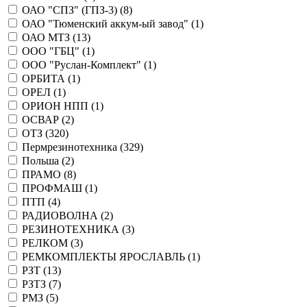
ОАО "СПЗ" (ГПЗ-3) (
8
)
ОАО "Тюменский аккум-ый завод" (
1
)
ОАО МТЗ (
13
)
ООО "ГБЦ" (
1
)
ООО "Руслан-Комплект" (
1
)
ОРБИТА (
1
)
ОРЕЛ (
1
)
ОРИОН НПП (
1
)
ОСВАР (
2
)
ОТЗ (
320
)
Пермрезинотехника (
329
)
Польша (
2
)
ПРАМО (
8
)
ПРОФМАШ (
1
)
ПТП (
4
)
РАДИОВОЛНА (
2
)
РЕЗИНОТЕХНИКА (
3
)
РЕЛКОМ (
3
)
РЕМКОМПЛЕКТЫ ЯРОСЛАВЛЬ (
1
)
РЗТ (
13
)
РЗТЗ (
7
)
РМЗ (
5
)