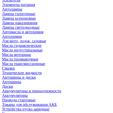
Усилители
Элементы питания
Автолампы
Лампы галогенные
Лампы ксеноновые
Лампы накаливания
Лампы светодиодные
Автомасла и автохимия
Автохимия
Для мото, лодок, садовые
Масла гидравлические
Масла индустриальные
Масла моторные
Масла промывочные
Масла трансмиссионные
Смазки
Технические жидкости
Автошины и диски
Автошины
Диски
Аккумуляторы и принадлежности
Аккумуляторы
Провода стартовые
Товары для обслуживания АКБ
Устройства пуско-зарядные