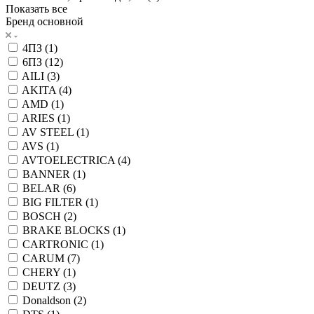
Показать все
Бренд основной
4ПЗ (
1
)
6ПЗ (
12
)
AILI (
3
)
AKITA (
4
)
AMD (
1
)
ARIES (
1
)
AV STEEL (
1
)
AVS (
1
)
AVTOELECTRICA (
4
)
BANNER (
1
)
BELAR (
6
)
BIG FILTER (
1
)
BOSCH (
2
)
BRAKE BLOCKS (
1
)
CARTRONIC (
1
)
CARUM (
7
)
CHERY (
1
)
DEUTZ (
3
)
Donaldson (
2
)