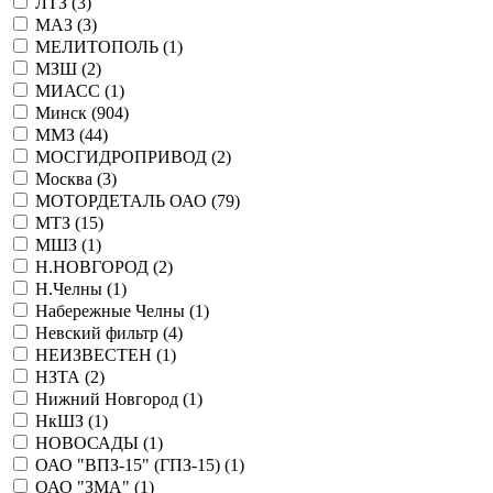
ЛТЗ (
3
)
МАЗ (
3
)
МЕЛИТОПОЛЬ (
1
)
МЗШ (
2
)
МИАСС (
1
)
Минск (
904
)
ММЗ (
44
)
МОСГИДРОПРИВОД (
2
)
Москва (
3
)
МОТОРДЕТАЛЬ ОАО (
79
)
МТЗ (
15
)
МШЗ (
1
)
Н.НОВГОРОД (
2
)
Н.Челны (
1
)
Набережные Челны (
1
)
Невский фильтр (
4
)
НЕИЗВЕСТЕН (
1
)
НЗТА (
2
)
Нижний Новгород (
1
)
НкШЗ (
1
)
НОВОСАДЫ (
1
)
ОАО "ВПЗ-15" (ГПЗ-15) (
1
)
ОАО "ЗМА" (
1
)