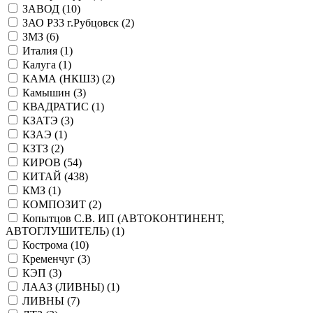
ЗАВОД (
10
)
ЗАО Р33 г.Рубцовск (
2
)
ЗМЗ (
6
)
Италия (
1
)
Калуга (
1
)
КАМА (НКШЗ) (
2
)
Камышин (
3
)
КВАДРАТИС (
1
)
КЗАТЭ (
3
)
КЗАЭ (
1
)
КЗТЗ (
2
)
КИРОВ (
54
)
КИТАЙ (
438
)
КМЗ (
1
)
КОМПОЗИТ (
2
)
Копытцов С.В. ИП (АВТОКОНТИНЕНТ,
АВТОГЛУШИТЕЛЬ) (
1
)
Кострома (
10
)
Кременчуг (
3
)
КЭП (
3
)
ЛААЗ (ЛИВНЫ) (
1
)
ЛИВНЫ (
7
)