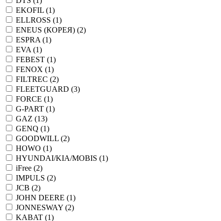
DTS (
1
)
EKOFIL (
1
)
ELLROSS (
1
)
ENEUS (КОРЕЯ) (
2
)
ESPRA (
1
)
EVA (
1
)
FEBEST (
1
)
FENOX (
1
)
FILTREC (
2
)
FLEETGUARD (
3
)
FORCE (
1
)
G-PART (
1
)
GAZ (
13
)
GENQ (
1
)
GOODWILL (
2
)
HOWO (
1
)
HYUNDAI/KIA/MOBIS (
1
)
iFree (
2
)
IMPULS (
2
)
JCB (
2
)
JOHN DEERE (
1
)
JONNESWAY (
2
)
KABAT (
1
)