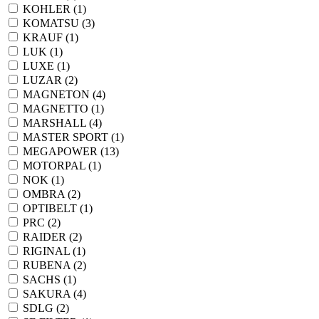
KOHLER (
1
)
KOMATSU (
3
)
KRAUF (
1
)
LUK (
1
)
LUXE (
1
)
LUZAR (
2
)
MAGNETON (
4
)
MAGNETTO (
1
)
MARSHALL (
4
)
MASTER SPORT (
1
)
MEGAPOWER (
13
)
MOTORPAL (
1
)
NOK (
1
)
OMBRA (
2
)
OPTIBELT (
1
)
PRC (
2
)
RAIDER (
2
)
RIGINAL (
1
)
RUBENA (
2
)
SACHS (
1
)
SAKURA (
4
)
SDLG (
2
)