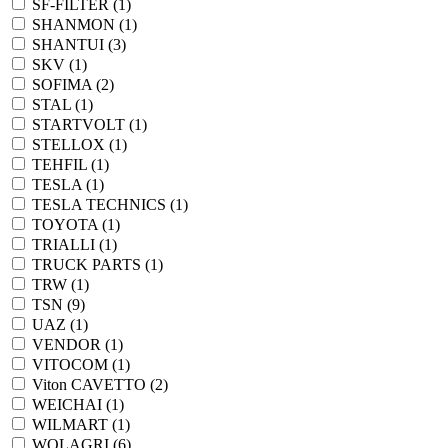
SF-FILTER (
1
)
SHANMON (
1
)
SHANTUI (
3
)
SKV (
1
)
SOFIMA (
2
)
STAL (
1
)
STARTVOLT (
1
)
STELLOX (
1
)
TEHFIL (
1
)
TESLA (
1
)
TESLA TECHNICS (
1
)
TOYOTA (
1
)
TRIALLI (
1
)
TRUCK PARTS (
1
)
TRW (
1
)
TSN (
9
)
UAZ (
1
)
VENDOR (
1
)
VITOCOM (
1
)
Viton CAVETTO (
2
)
WEICHAI (
1
)
WILMART (
1
)
WOLAGRI (
6
)