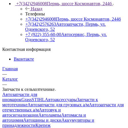
+7(342)2946008
Пермь, шоссе Космонавтов, 244б
Назад
Телефоны
+7(342)2946008
Пермь, шоссе Космонавтов, 244б
+7(342)2576263
Автозапчасти, Пермь, ул.
Одоевского, 52
+7 (922) 355-60-00
Автосервис, Пермь, ул.
Одоевского, 52
Контактная информация
Вконтакте
Главная
—
Каталог
—
Запчасти к сельхозтехнике
Автозапчасти для
иномарок
Grass
STIHL
Автоаксессуары
Запчасти к
мототехнике
Автозапчасти для грузовых а/м
Автозапчасти для
отечественных а/м
Автозвук и
автосигнализации
Автолампы
Автомасла и
автохимия
Автошины и диски
Аккумуляторы и
принадлежности
Крепеж