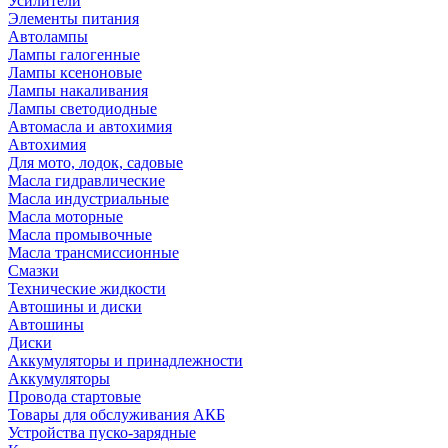
Усилители
Элементы питания
Автолампы
Лампы галогенные
Лампы ксеноновые
Лампы накаливания
Лампы светодиодные
Автомасла и автохимия
Автохимия
Для мото, лодок, садовые
Масла гидравлические
Масла индустриальные
Масла моторные
Масла промывочные
Масла трансмиссионные
Смазки
Технические жидкости
Автошины и диски
Автошины
Диски
Аккумуляторы и принадлежности
Аккумуляторы
Провода стартовые
Товары для обслуживания АКБ
Устройства пуско-зарядные