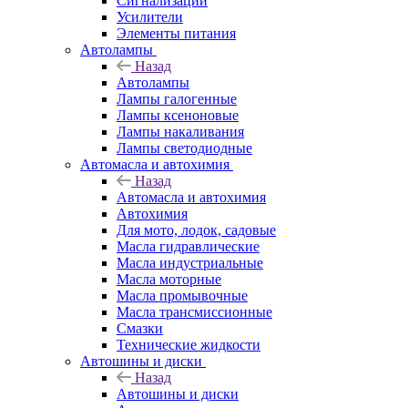
Сигнализации
Усилители
Элементы питания
Автолампы
Назад
Автолампы
Лампы галогенные
Лампы ксеноновые
Лампы накаливания
Лампы светодиодные
Автомасла и автохимия
Назад
Автомасла и автохимия
Автохимия
Для мото, лодок, садовые
Масла гидравлические
Масла индустриальные
Масла моторные
Масла промывочные
Масла трансмиссионные
Смазки
Технические жидкости
Автошины и диски
Назад
Автошины и диски