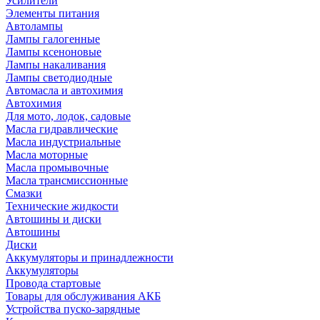
Усилители
Элементы питания
Автолампы
Лампы галогенные
Лампы ксеноновые
Лампы накаливания
Лампы светодиодные
Автомасла и автохимия
Автохимия
Для мото, лодок, садовые
Масла гидравлические
Масла индустриальные
Масла моторные
Масла промывочные
Масла трансмиссионные
Смазки
Технические жидкости
Автошины и диски
Автошины
Диски
Аккумуляторы и принадлежности
Аккумуляторы
Провода стартовые
Товары для обслуживания АКБ
Устройства пуско-зарядные