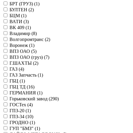
БРТ (ГРУЗ) (
1
)
БУЛТЕН (
2
)
БЦМ (
1
)
ВАТИ (
3
)
ВК 409 (
1
)
Владимир (
8
)
Волгопромтранс (
2
)
Воронеж (
1
)
ВПЗ ОАО (
5
)
ВПЗ ОАО (груз) (
7
)
Г.ШАХТЫ (
2
)
ГАЗ (
4
)
ГАЗ Запчасть (
1
)
ГБЦ (
1
)
ГБЦ ТД (
16
)
ГЕРМАНИЯ (
1
)
Горьковский завод (
290
)
ГОСТех (
4
)
ГПЗ-20 (
1
)
ГПЗ-34 (
10
)
ГРОДНО (
1
)
ГУП "БМЗ" (
1
)