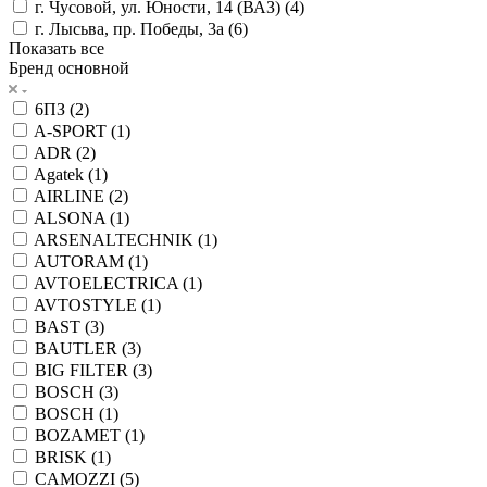
г. Чусовой, ул. Юности, 14 (ВАЗ) (
4
)
г. Лысьва, пр. Победы, 3а (
6
)
Показать все
Бренд основной
6ПЗ (
2
)
A-SPORT (
1
)
ADR (
2
)
Agatek (
1
)
AIRLINE (
2
)
ALSONA (
1
)
ARSENALTECHNIK (
1
)
AUTORAM (
1
)
AVTOELECTRICA (
1
)
AVTOSTYLE (
1
)
BAST (
3
)
BAUTLER (
3
)
BIG FILTER (
3
)
BOSCH (
3
)
BOSCH (
1
)
BOZAMET (
1
)
BRISK (
1
)
CAMOZZI (
5
)