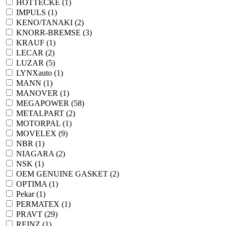
HOTTECKE (
1
)
IMPULS (
1
)
KENO/TANAKI (
2
)
KNORR-BREMSE (
3
)
KRAUF (
1
)
LECAR (
2
)
LUZAR (
5
)
LYNXauto (
1
)
MANN (
1
)
MANOVER (
1
)
MEGAPOWER (
58
)
METALPART (
2
)
MOTORPAL (
1
)
MOVELEX (
9
)
NBR (
1
)
NIAGARA (
2
)
NSK (
1
)
OEM GENUINE GASKET (
2
)
OPTIMA (
1
)
Pekar (
1
)
PERMATEX (
1
)
PRAVT (
29
)
REINZ (
1
)