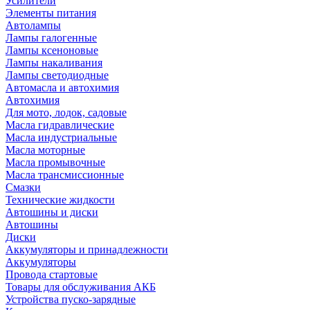
Усилители
Элементы питания
Автолампы
Лампы галогенные
Лампы ксеноновые
Лампы накаливания
Лампы светодиодные
Автомасла и автохимия
Автохимия
Для мото, лодок, садовые
Масла гидравлические
Масла индустриальные
Масла моторные
Масла промывочные
Масла трансмиссионные
Смазки
Технические жидкости
Автошины и диски
Автошины
Диски
Аккумуляторы и принадлежности
Аккумуляторы
Провода стартовые
Товары для обслуживания АКБ
Устройства пуско-зарядные