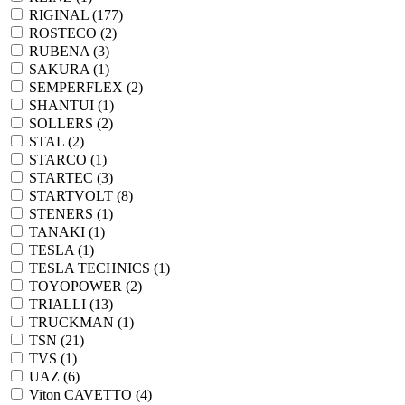
RIGINAL (
177
)
ROSTECO (
2
)
RUBENA (
3
)
SAKURA (
1
)
SEMPERFLEX (
2
)
SHANTUI (
1
)
SOLLERS (
2
)
STAL (
2
)
STARCO (
1
)
STARTEC (
3
)
STARTVOLT (
8
)
STENERS (
1
)
TANAKI (
1
)
TESLA (
1
)
TESLA TECHNICS (
1
)
TOYOPOWER (
2
)
TRIALLI (
13
)
TRUCKMAN (
1
)
TSN (
21
)
TVS (
1
)
UAZ (
6
)
Viton CAVETTO (
4
)