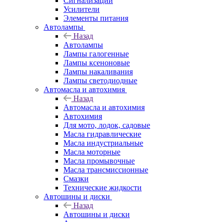
Сигнализации
Усилители
Элементы питания
Автолампы
Назад
Автолампы
Лампы галогенные
Лампы ксеноновые
Лампы накаливания
Лампы светодиодные
Автомасла и автохимия
Назад
Автомасла и автохимия
Автохимия
Для мото, лодок, садовые
Масла гидравлические
Масла индустриальные
Масла моторные
Масла промывочные
Масла трансмиссионные
Смазки
Технические жидкости
Автошины и диски
Назад
Автошины и диски