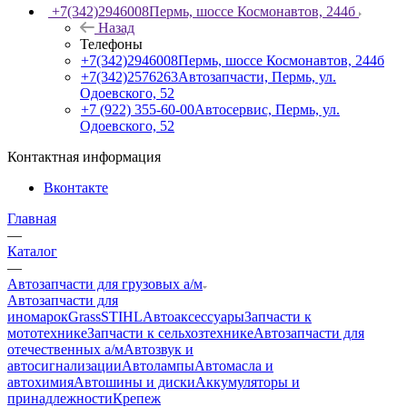
+7(342)2946008
Пермь, шоссе Космонавтов, 244б
Назад
Телефоны
+7(342)2946008
Пермь, шоссе Космонавтов, 244б
+7(342)2576263
Автозапчасти, Пермь, ул.
Одоевского, 52
+7 (922) 355-60-00
Автосервис, Пермь, ул.
Одоевского, 52
Контактная информация
Вконтакте
Главная
—
Каталог
—
Автозапчасти для грузовых а/м
Автозапчасти для
иномарок
Grass
STIHL
Автоаксессуары
Запчасти к
мототехнике
Запчасти к сельхозтехнике
Автозапчасти для
отечественных а/м
Автозвук и
автосигнализации
Автолампы
Автомасла и
автохимия
Автошины и диски
Аккумуляторы и
принадлежности
Крепеж