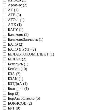
АПЗ-20 (
1
)
Арзамас (
2
)
АТ (
1
)
АТЕ (
3
)
АТЭ-1 (
1
)
АЭК (
1
)
БАГУ (
1
)
Балаково (
5
)
БалаковоЗапчасть (
1
)
БАТЭ (
2
)
БАТЭ (ГРУЗ) (
2
)
БЕЛАВТОКОМПЛЕКТ (
1
)
БЕЛАК (
2
)
Беларусь (
1
)
БелЗан (
10
)
БЗА (
2
)
БЗАК (
1
)
БЗТДиА (
1
)
Болгария (
1
)
Бор (
2
)
БорАвтоСтекло (
5
)
БОРИСОВ (
2
)
БРТ (
9
)