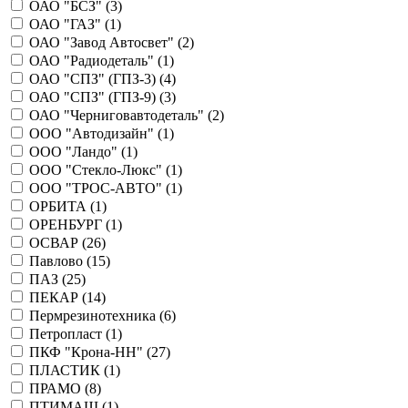
ОАО "БСЗ" (
3
)
ОАО "ГАЗ" (
1
)
ОАО "Завод Автосвет" (
2
)
ОАО "Радиодеталь" (
1
)
ОАО "СПЗ" (ГПЗ-3) (
4
)
ОАО "СПЗ" (ГПЗ-9) (
3
)
ОАО "Черниговавтодеталь" (
2
)
ООО "Автодизайн" (
1
)
ООО "Ландо" (
1
)
ООО "Стекло-Люкс" (
1
)
ООО "ТРОС-АВТО" (
1
)
ОРБИТА (
1
)
ОРЕНБУРГ (
1
)
ОСВАР (
26
)
Павлово (
15
)
ПАЗ (
25
)
ПЕКАР (
14
)
Пермрезинотехника (
6
)
Петропласт (
1
)
ПКФ "Крона-НН" (
27
)
ПЛАСТИК (
1
)
ПРАМО (
8
)
ПТИМАШ (
1
)