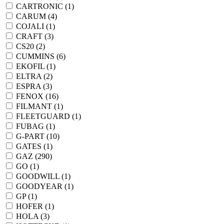
CARTRONIC (
1
)
CARUM (
4
)
COJALI (
1
)
CRAFT (
3
)
CS20 (
2
)
CUMMINS (
6
)
EKOFIL (
1
)
ELTRA (
2
)
ESPRA (
3
)
FENOX (
16
)
FILMANT (
1
)
FLEETGUARD (
1
)
FUBAG (
1
)
G-PART (
10
)
GATES (
1
)
GAZ (
290
)
GO (
1
)
GOODWILL (
1
)
GOODYEAR (
1
)
GP (
1
)
HOFER (
1
)
HOLA (
3
)