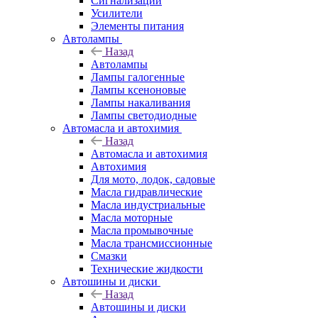
Сигнализации
Усилители
Элементы питания
Автолампы
Назад
Автолампы
Лампы галогенные
Лампы ксеноновые
Лампы накаливания
Лампы светодиодные
Автомасла и автохимия
Назад
Автомасла и автохимия
Автохимия
Для мото, лодок, садовые
Масла гидравлические
Масла индустриальные
Масла моторные
Масла промывочные
Масла трансмиссионные
Смазки
Технические жидкости
Автошины и диски
Назад
Автошины и диски