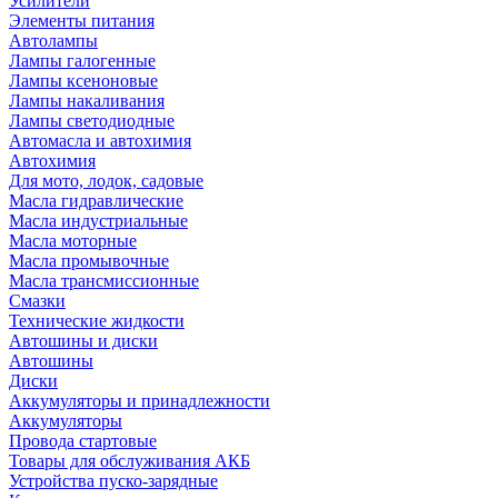
Усилители
Элементы питания
Автолампы
Лампы галогенные
Лампы ксеноновые
Лампы накаливания
Лампы светодиодные
Автомасла и автохимия
Автохимия
Для мото, лодок, садовые
Масла гидравлические
Масла индустриальные
Масла моторные
Масла промывочные
Масла трансмиссионные
Смазки
Технические жидкости
Автошины и диски
Автошины
Диски
Аккумуляторы и принадлежности
Аккумуляторы
Провода стартовые
Товары для обслуживания АКБ
Устройства пуско-зарядные