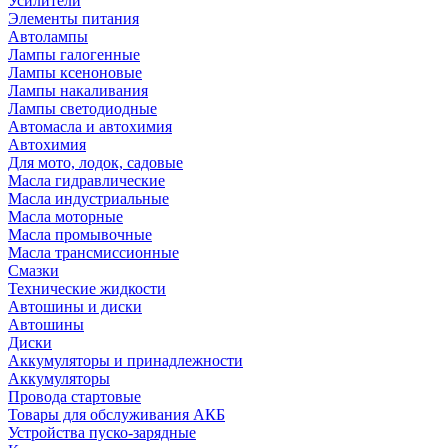
Усилители
Элементы питания
Автолампы
Лампы галогенные
Лампы ксеноновые
Лампы накаливания
Лампы светодиодные
Автомасла и автохимия
Автохимия
Для мото, лодок, садовые
Масла гидравлические
Масла индустриальные
Масла моторные
Масла промывочные
Масла трансмиссионные
Смазки
Технические жидкости
Автошины и диски
Автошины
Диски
Аккумуляторы и принадлежности
Аккумуляторы
Провода стартовые
Товары для обслуживания АКБ
Устройства пуско-зарядные