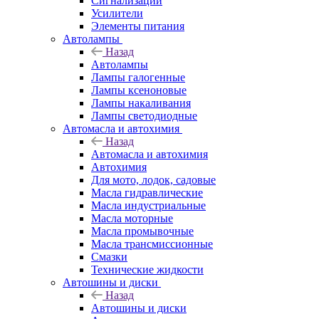
Сигнализации
Усилители
Элементы питания
Автолампы
Назад
Автолампы
Лампы галогенные
Лампы ксеноновые
Лампы накаливания
Лампы светодиодные
Автомасла и автохимия
Назад
Автомасла и автохимия
Автохимия
Для мото, лодок, садовые
Масла гидравлические
Масла индустриальные
Масла моторные
Масла промывочные
Масла трансмиссионные
Смазки
Технические жидкости
Автошины и диски
Назад
Автошины и диски