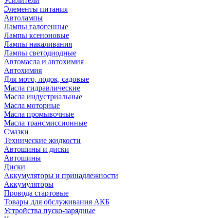
Усилители
Элементы питания
Автолампы
Лампы галогенные
Лампы ксеноновые
Лампы накаливания
Лампы светодиодные
Автомасла и автохимия
Автохимия
Для мото, лодок, садовые
Масла гидравлические
Масла индустриальные
Масла моторные
Масла промывочные
Масла трансмиссионные
Смазки
Технические жидкости
Автошины и диски
Автошины
Диски
Аккумуляторы и принадлежности
Аккумуляторы
Провода стартовые
Товары для обслуживания АКБ
Устройства пуско-зарядные