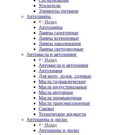
Сигнализации
Усилители
Элементы питания
Автолампы
Назад
Автолампы
Лампы галогенные
Лампы ксеноновые
Лампы накаливания
Лампы светодиодные
Автомасла и автохимия
Назад
Автомасла и автохимия
Автохимия
Для мото, лодок, садовые
Масла гидравлические
Масла индустриальные
Масла моторные
Масла промывочные
Масла трансмиссионные
Смазки
Технические жидкости
Автошины и диски
Назад
Автошины и диски