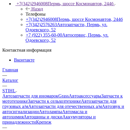
+7(342)2946008
Пермь, шоссе Космонавтов, 244б
Назад
Телефоны
+7(342)2946008
Пермь, шоссе Космонавтов, 244б
+7(342)2576263
Автозапчасти, Пермь, ул.
Одоевского, 52
+7 (922) 355-60-00
Автосервис, Пермь, ул.
Одоевского, 52
Контактная информация
Вконтакте
Главная
—
Каталог
—
STIHL
Автозапчасти для иномарок
Grass
Автоаксессуары
Запчасти к
мототехнике
Запчасти к сельхозтехнике
Автозапчасти для
грузовых а/м
Автозапчасти для отечественных а/м
Автозвук и
автосигнализации
Автолампы
Автомасла и
автохимия
Автошины и диски
Аккумуляторы и
принадлежности
Крепеж
—