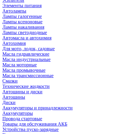
Усилители
Элементы питания
Автолампы
Лампы галогенные
Лампы ксеноновые
Лампы накаливания
Лампы светодиодные
Автомасла и автохимия
Автохимия
Для мото, лодок, садовые
Масла гидравлические
Масла индустриальные
Масла моторные
Масла промывочные
Масла трансмиссионные
Смазки
Технические жидкости
Автошины и диски
Автошины
Диски
Аккумуляторы и принадлежности
Аккумуляторы
Провода стартовые
Товары для обслуживания АКБ
Устройства пуско-зарядные