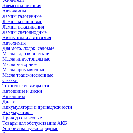
Усилители
Элементы питания
Автолампы
Лампы галогенные
Лампы ксеноновые
Лампы накаливания
Лампы светодиодные
Автомасла и автохимия
Автохимия
Для мото, лодок, садовые
Масла гидравлические
Масла индустриальные
Масла моторные
Масла промывочные
Масла трансмиссионные
Смазки
Технические жидкости
Автошины и диски
Автошины
Диски
Аккумуляторы и принадлежности
Аккумуляторы
Провода стартовые
Товары для обслуживания АКБ
Устройства пуско-зарядные