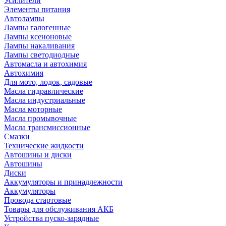
Усилители
Элементы питания
Автолампы
Лампы галогенные
Лампы ксеноновые
Лампы накаливания
Лампы светодиодные
Автомасла и автохимия
Автохимия
Для мото, лодок, садовые
Масла гидравлические
Масла индустриальные
Масла моторные
Масла промывочные
Масла трансмиссионные
Смазки
Технические жидкости
Автошины и диски
Автошины
Диски
Аккумуляторы и принадлежности
Аккумуляторы
Провода стартовые
Товары для обслуживания АКБ
Устройства пуско-зарядные