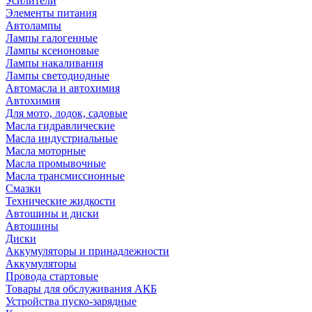
Усилители
Элементы питания
Автолампы
Лампы галогенные
Лампы ксеноновые
Лампы накаливания
Лампы светодиодные
Автомасла и автохимия
Автохимия
Для мото, лодок, садовые
Масла гидравлические
Масла индустриальные
Масла моторные
Масла промывочные
Масла трансмиссионные
Смазки
Технические жидкости
Автошины и диски
Автошины
Диски
Аккумуляторы и принадлежности
Аккумуляторы
Провода стартовые
Товары для обслуживания АКБ
Устройства пуско-зарядные