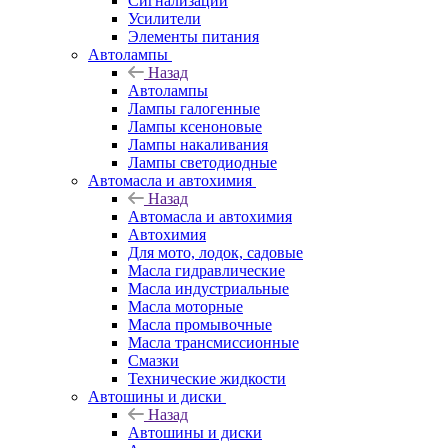
Сигнализации
Усилители
Элементы питания
Автолампы
Назад
Автолампы
Лампы галогенные
Лампы ксеноновые
Лампы накаливания
Лампы светодиодные
Автомасла и автохимия
Назад
Автомасла и автохимия
Автохимия
Для мото, лодок, садовые
Масла гидравлические
Масла индустриальные
Масла моторные
Масла промывочные
Масла трансмиссионные
Смазки
Технические жидкости
Автошины и диски
Назад
Автошины и диски