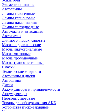
Усилители
Элементы питания
Автолампы
Лампы галогенные
Лампы ксеноновые
Лампы накаливания
Лампы светодиодные
Автомасла и автохимия
Автохимия
Для мото, лодок, садовые
Масла гидравлические
Масла индустриальные
Масла моторные
Масла промывочные
Масла трансмиссионные
Смазки
Технические жидкости
Автошины и диски
Автошины
Диски
Аккумуляторы и принадлежности
Аккумуляторы
Провода стартовые
Товары для обслуживания АКБ
Устройства пуско-зарядные