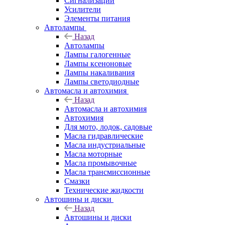
Сигнализации
Усилители
Элементы питания
Автолампы
Назад
Автолампы
Лампы галогенные
Лампы ксеноновые
Лампы накаливания
Лампы светодиодные
Автомасла и автохимия
Назад
Автомасла и автохимия
Автохимия
Для мото, лодок, садовые
Масла гидравлические
Масла индустриальные
Масла моторные
Масла промывочные
Масла трансмиссионные
Смазки
Технические жидкости
Автошины и диски
Назад
Автошины и диски