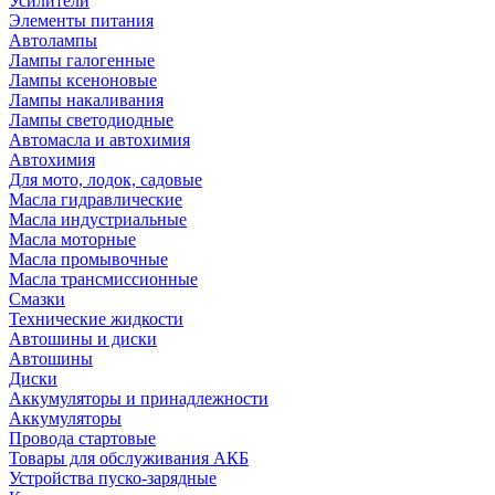
Усилители
Элементы питания
Автолампы
Лампы галогенные
Лампы ксеноновые
Лампы накаливания
Лампы светодиодные
Автомасла и автохимия
Автохимия
Для мото, лодок, садовые
Масла гидравлические
Масла индустриальные
Масла моторные
Масла промывочные
Масла трансмиссионные
Смазки
Технические жидкости
Автошины и диски
Автошины
Диски
Аккумуляторы и принадлежности
Аккумуляторы
Провода стартовые
Товары для обслуживания АКБ
Устройства пуско-зарядные