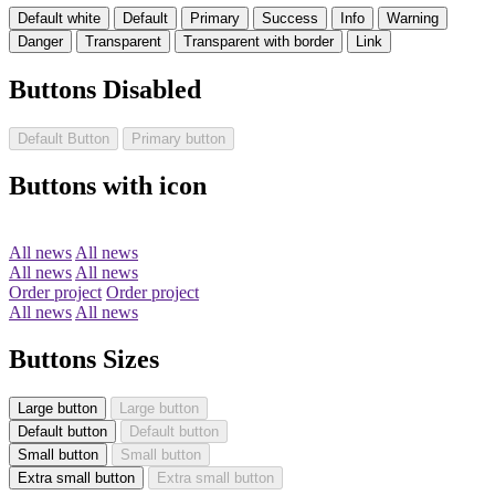
Default white
Default
Primary
Success
Info
Warning
Danger
Transparent
Transparent with border
Link
Buttons Disabled
Default Button
Primary button
Buttons with icon
All news
All news
All news
All news
Order project
Order project
All news
All news
Buttons Sizes
Large button
Large button
Default button
Default button
Small button
Small button
Extra small button
Extra small button