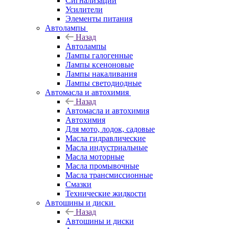
Сигнализации
Усилители
Элементы питания
Автолампы
Назад
Автолампы
Лампы галогенные
Лампы ксеноновые
Лампы накаливания
Лампы светодиодные
Автомасла и автохимия
Назад
Автомасла и автохимия
Автохимия
Для мото, лодок, садовые
Масла гидравлические
Масла индустриальные
Масла моторные
Масла промывочные
Масла трансмиссионные
Смазки
Технические жидкости
Автошины и диски
Назад
Автошины и диски