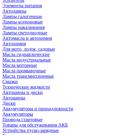
Усилители
Элементы питания
Автолампы
Лампы галогенные
Лампы ксеноновые
Лампы накаливания
Лампы светодиодные
Автомасла и автохимия
Автохимия
Для мото, лодок, садовые
Масла гидравлические
Масла индустриальные
Масла моторные
Масла промывочные
Масла трансмиссионные
Смазки
Технические жидкости
Автошины и диски
Автошины
Диски
Аккумуляторы и принадлежности
Аккумуляторы
Провода стартовые
Товары для обслуживания АКБ
Устройства пуско-зарядные