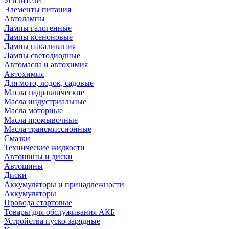
Усилители
Элементы питания
Автолампы
Лампы галогенные
Лампы ксеноновые
Лампы накаливания
Лампы светодиодные
Автомасла и автохимия
Автохимия
Для мото, лодок, садовые
Масла гидравлические
Масла индустриальные
Масла моторные
Масла промывочные
Масла трансмиссионные
Смазки
Технические жидкости
Автошины и диски
Автошины
Диски
Аккумуляторы и принадлежности
Аккумуляторы
Провода стартовые
Товары для обслуживания АКБ
Устройства пуско-зарядные