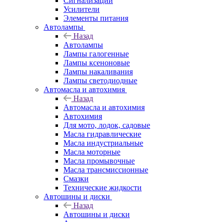
Сигнализации
Усилители
Элементы питания
Автолампы
Назад
Автолампы
Лампы галогенные
Лампы ксеноновые
Лампы накаливания
Лампы светодиодные
Автомасла и автохимия
Назад
Автомасла и автохимия
Автохимия
Для мото, лодок, садовые
Масла гидравлические
Масла индустриальные
Масла моторные
Масла промывочные
Масла трансмиссионные
Смазки
Технические жидкости
Автошины и диски
Назад
Автошины и диски