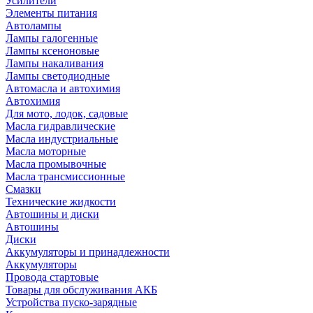
Усилители
Элементы питания
Автолампы
Лампы галогенные
Лампы ксеноновые
Лампы накаливания
Лампы светодиодные
Автомасла и автохимия
Автохимия
Для мото, лодок, садовые
Масла гидравлические
Масла индустриальные
Масла моторные
Масла промывочные
Масла трансмиссионные
Смазки
Технические жидкости
Автошины и диски
Автошины
Диски
Аккумуляторы и принадлежности
Аккумуляторы
Провода стартовые
Товары для обслуживания АКБ
Устройства пуско-зарядные