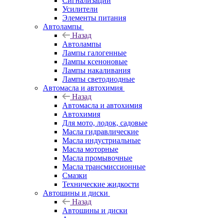
Сигнализации
Усилители
Элементы питания
Автолампы
Назад
Автолампы
Лампы галогенные
Лампы ксеноновые
Лампы накаливания
Лампы светодиодные
Автомасла и автохимия
Назад
Автомасла и автохимия
Автохимия
Для мото, лодок, садовые
Масла гидравлические
Масла индустриальные
Масла моторные
Масла промывочные
Масла трансмиссионные
Смазки
Технические жидкости
Автошины и диски
Назад
Автошины и диски