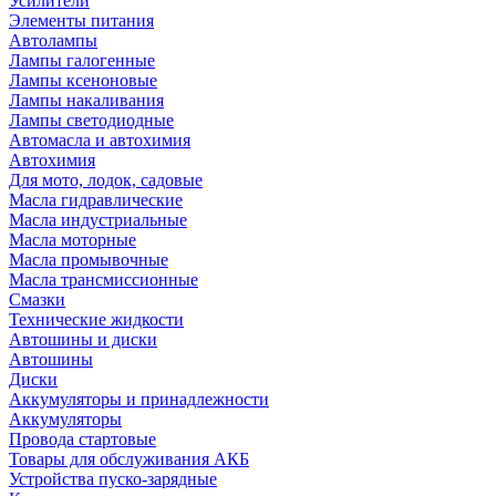
Усилители
Элементы питания
Автолампы
Лампы галогенные
Лампы ксеноновые
Лампы накаливания
Лампы светодиодные
Автомасла и автохимия
Автохимия
Для мото, лодок, садовые
Масла гидравлические
Масла индустриальные
Масла моторные
Масла промывочные
Масла трансмиссионные
Смазки
Технические жидкости
Автошины и диски
Автошины
Диски
Аккумуляторы и принадлежности
Аккумуляторы
Провода стартовые
Товары для обслуживания АКБ
Устройства пуско-зарядные