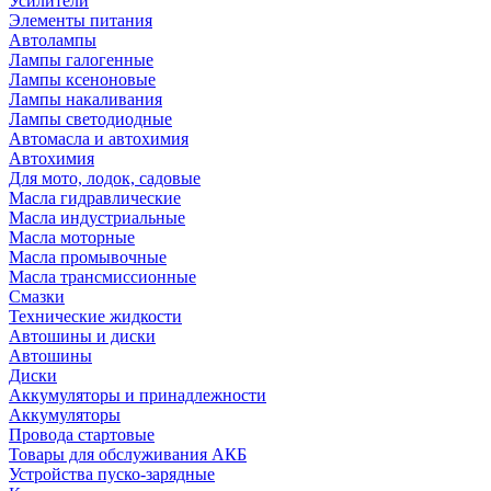
Усилители
Элементы питания
Автолампы
Лампы галогенные
Лампы ксеноновые
Лампы накаливания
Лампы светодиодные
Автомасла и автохимия
Автохимия
Для мото, лодок, садовые
Масла гидравлические
Масла индустриальные
Масла моторные
Масла промывочные
Масла трансмиссионные
Смазки
Технические жидкости
Автошины и диски
Автошины
Диски
Аккумуляторы и принадлежности
Аккумуляторы
Провода стартовые
Товары для обслуживания АКБ
Устройства пуско-зарядные