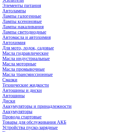
Усилители
Элементы питания
Автолампы
Лампы галогенные
Лампы ксеноновые
Лампы накаливания
Лампы светодиодные
Автомасла и автохимия
Автохимия
Для мото, лодок, садовые
Масла гидравлические
Масла индустриальные
Масла моторные
Масла промывочные
Масла трансмиссионные
Смазки
Технические жидкости
Автошины и диски
Автошины
Диски
Аккумуляторы и принадлежности
Аккумуляторы
Провода стартовые
Товары для обслуживания АКБ
Устройства пуско-зарядные