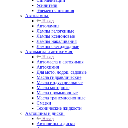
Сигнализации
Усилители
Элементы питания
Автолампы
Назад
Автолампы
Лампы галогенные
Лампы ксеноновые
Лампы накаливания
Лампы светодиодные
Автомасла и автохимия
Назад
Автомасла и автохимия
Автохимия
Для мото, лодок, садовые
Масла гидравлические
Масла индустриальные
Масла моторные
Масла промывочные
Масла трансмиссионные
Смазки
Технические жидкости
Автошины и диски
Назад
Автошины и диски