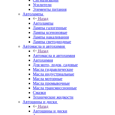
Сигнализации
Усилители
Элементы питания
Автолампы
Назад
Автолампы
Лампы галогенные
Лампы ксеноновые
Лампы накаливания
Лампы светодиодные
Автомасла и автохимия
Назад
Автомасла и автохимия
Автохимия
Для мото, лодок, садовые
Масла гидравлические
Масла индустриальные
Масла моторные
Масла промывочные
Масла трансмиссионные
Смазки
Технические жидкости
Автошины и диски
Назад
Автошины и диски