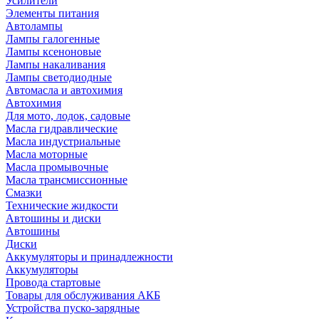
Усилители
Элементы питания
Автолампы
Лампы галогенные
Лампы ксеноновые
Лампы накаливания
Лампы светодиодные
Автомасла и автохимия
Автохимия
Для мото, лодок, садовые
Масла гидравлические
Масла индустриальные
Масла моторные
Масла промывочные
Масла трансмиссионные
Смазки
Технические жидкости
Автошины и диски
Автошины
Диски
Аккумуляторы и принадлежности
Аккумуляторы
Провода стартовые
Товары для обслуживания АКБ
Устройства пуско-зарядные