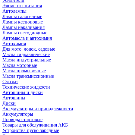
Усилители
Элементы питания
Автолампы
Лампы галогенные
Лампы ксеноновые
Лампы накаливания
Лампы светодиодные
Автомасла и автохимия
Автохимия
Для мото, лодок, садовые
Масла гидравлические
Масла индустриальные
Масла моторные
Масла промывочные
Масла трансмиссионные
Смазки
Технические жидкости
Автошины и диски
Автошины
Диски
Аккумуляторы и принадлежности
Аккумуляторы
Провода стартовые
Товары для обслуживания АКБ
Устройства пуско-зарядные