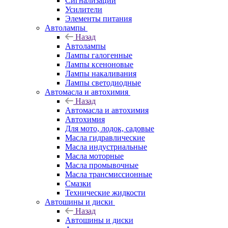
Сигнализации
Усилители
Элементы питания
Автолампы
Назад
Автолампы
Лампы галогенные
Лампы ксеноновые
Лампы накаливания
Лампы светодиодные
Автомасла и автохимия
Назад
Автомасла и автохимия
Автохимия
Для мото, лодок, садовые
Масла гидравлические
Масла индустриальные
Масла моторные
Масла промывочные
Масла трансмиссионные
Смазки
Технические жидкости
Автошины и диски
Назад
Автошины и диски