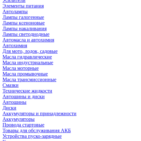
Усилители
Элементы питания
Автолампы
Лампы галогенные
Лампы ксеноновые
Лампы накаливания
Лампы светодиодные
Автомасла и автохимия
Автохимия
Для мото, лодок, садовые
Масла гидравлические
Масла индустриальные
Масла моторные
Масла промывочные
Масла трансмиссионные
Смазки
Технические жидкости
Автошины и диски
Автошины
Диски
Аккумуляторы и принадлежности
Аккумуляторы
Провода стартовые
Товары для обслуживания АКБ
Устройства пуско-зарядные