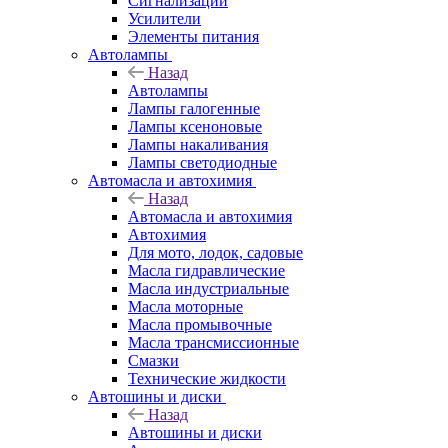
Сигнализации
Усилители
Элементы питания
Автолампы
Назад
Автолампы
Лампы галогенные
Лампы ксеноновые
Лампы накаливания
Лампы светодиодные
Автомасла и автохимия
Назад
Автомасла и автохимия
Автохимия
Для мото, лодок, садовые
Масла гидравлические
Масла индустриальные
Масла моторные
Масла промывочные
Масла трансмиссионные
Смазки
Технические жидкости
Автошины и диски
Назад
Автошины и диски