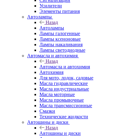
Сигнализации
Усилители
Элементы питания
Автолампы
Назад
Автолампы
Лампы галогенные
Лампы ксеноновые
Лампы накаливания
Лампы светодиодные
Автомасла и автохимия
Назад
Автомасла и автохимия
Автохимия
Для мото, лодок, садовые
Масла гидравлические
Масла индустриальные
Масла моторные
Масла промывочные
Масла трансмиссионные
Смазки
Технические жидкости
Автошины и диски
Назад
Автошины и диски