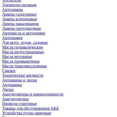
Усилители
Элементы питания
Автолампы
Лампы галогенные
Лампы ксеноновые
Лампы накаливания
Лампы светодиодные
Автомасла и автохимия
Автохимия
Для мото, лодок, садовые
Масла гидравлические
Масла индустриальные
Масла моторные
Масла промывочные
Масла трансмиссионные
Смазки
Технические жидкости
Автошины и диски
Автошины
Диски
Аккумуляторы и принадлежности
Аккумуляторы
Провода стартовые
Товары для обслуживания АКБ
Устройства пуско-зарядные