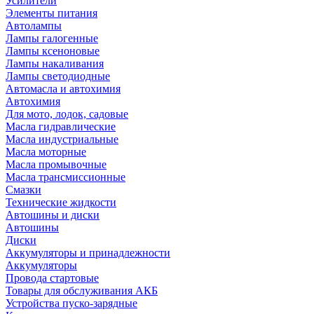
Усилители
Элементы питания
Автолампы
Лампы галогенные
Лампы ксеноновые
Лампы накаливания
Лампы светодиодные
Автомасла и автохимия
Автохимия
Для мото, лодок, садовые
Масла гидравлические
Масла индустриальные
Масла моторные
Масла промывочные
Масла трансмиссионные
Смазки
Технические жидкости
Автошины и диски
Автошины
Диски
Аккумуляторы и принадлежности
Аккумуляторы
Провода стартовые
Товары для обслуживания АКБ
Устройства пуско-зарядные