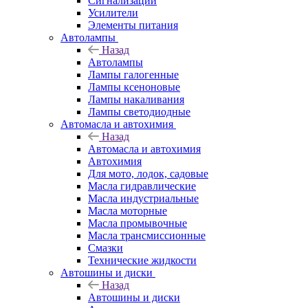
Сигнализации
Усилители
Элементы питания
Автолампы
Назад
Автолампы
Лампы галогенные
Лампы ксеноновые
Лампы накаливания
Лампы светодиодные
Автомасла и автохимия
Назад
Автомасла и автохимия
Автохимия
Для мото, лодок, садовые
Масла гидравлические
Масла индустриальные
Масла моторные
Масла промывочные
Масла трансмиссионные
Смазки
Технические жидкости
Автошины и диски
Назад
Автошины и диски