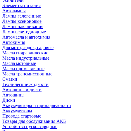
Усилители
Элементы питания
Автолампы
Лампы галогенные
Лампы ксеноновые
Лампы накаливания
Лампы светодиодные
Автомасла и автохимия
Автохимия
Для мото, лодок, садовые
Масла гидравлические
Масла индустриальные
Масла моторные
Масла промывочные
Масла трансмиссионные
Смазки
Технические жидкости
Автошины и диски
Автошины
Диски
Аккумуляторы и принадлежности
Аккумуляторы
Провода стартовые
Товары для обслуживания АКБ
Устройства пуско-зарядные