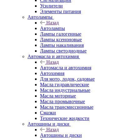
Сигнализации
Усилители
Элементы питания
Автолампы
Назад
Автолампы
Лампы галогенные
Лампы ксеноновые
Лампы накаливания
Лампы светодиодные
Автомасла и автохимия
Назад
Автомасла и автохимия
Автохимия
Для мото, лодок, садовые
Масла гидравлические
Масла индустриальные
Масла моторные
Масла промывочные
Масла трансмиссионные
Смазки
Технические жидкости
Автошины и диски
Назад
Автошины и диски