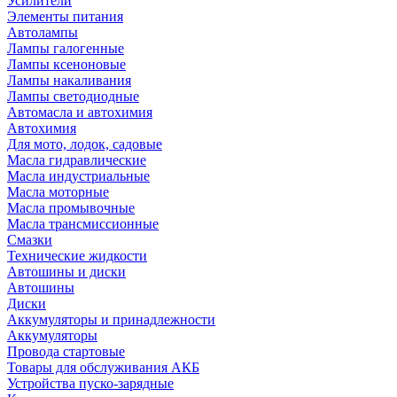
Усилители
Элементы питания
Автолампы
Лампы галогенные
Лампы ксеноновые
Лампы накаливания
Лампы светодиодные
Автомасла и автохимия
Автохимия
Для мото, лодок, садовые
Масла гидравлические
Масла индустриальные
Масла моторные
Масла промывочные
Масла трансмиссионные
Смазки
Технические жидкости
Автошины и диски
Автошины
Диски
Аккумуляторы и принадлежности
Аккумуляторы
Провода стартовые
Товары для обслуживания АКБ
Устройства пуско-зарядные