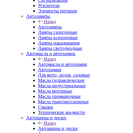
Сигнализации
Усилители
Элементы питания
Автолампы
Назад
Автолампы
Лампы галогенные
Лампы ксеноновые
Лампы накаливания
Лампы светодиодные
Автомасла и автохимия
Назад
Автомасла и автохимия
Автохимия
Для мото, лодок, садовые
Масла гидравлические
Масла индустриальные
Масла моторные
Масла промывочные
Масла трансмиссионные
Смазки
Технические жидкости
Автошины и диски
Назад
Автошины и диски