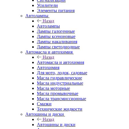
Сигнализации
Усилители
Элементы питания
Автолампы
Назад
Автолампы
Лампы галогенные
Лампы ксеноновые
Лампы накаливания
Лампы светодиодные
Автомасла и автохимия
Назад
Автомасла и автохимия
Автохимия
Для мото, лодок, садовые
Масла гидравлические
Масла индустриальные
Масла моторные
Масла промывочные
Масла трансмиссионные
Смазки
Технические жидкости
Автошины и диски
Назад
Автошины и диски