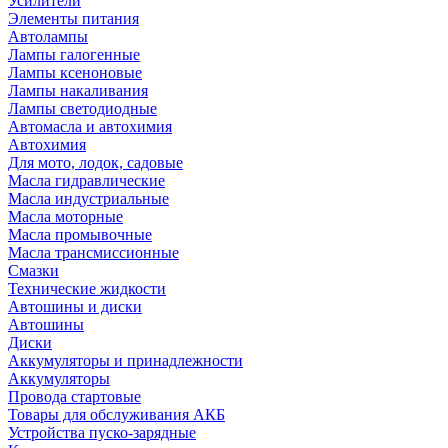
Усилители
Элементы питания
Автолампы
Лампы галогенные
Лампы ксеноновые
Лампы накаливания
Лампы светодиодные
Автомасла и автохимия
Автохимия
Для мото, лодок, садовые
Масла гидравлические
Масла индустриальные
Масла моторные
Масла промывочные
Масла трансмиссионные
Смазки
Технические жидкости
Автошины и диски
Автошины
Диски
Аккумуляторы и принадлежности
Аккумуляторы
Провода стартовые
Товары для обслуживания АКБ
Устройства пуско-зарядные