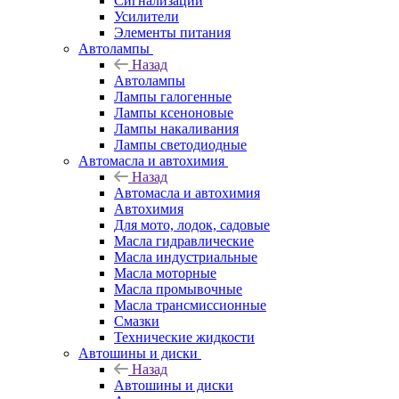
Сигнализации
Усилители
Элементы питания
Автолампы
Назад
Автолампы
Лампы галогенные
Лампы ксеноновые
Лампы накаливания
Лампы светодиодные
Автомасла и автохимия
Назад
Автомасла и автохимия
Автохимия
Для мото, лодок, садовые
Масла гидравлические
Масла индустриальные
Масла моторные
Масла промывочные
Масла трансмиссионные
Смазки
Технические жидкости
Автошины и диски
Назад
Автошины и диски