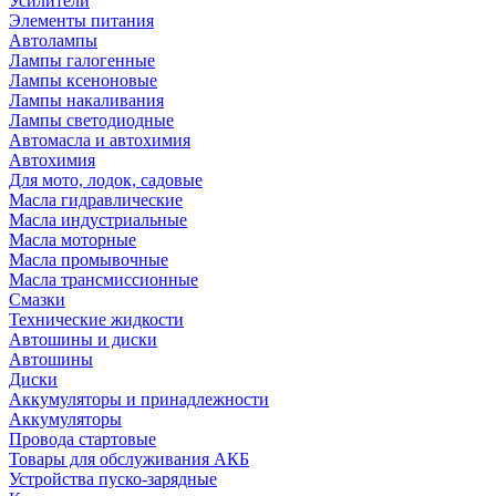
Усилители
Элементы питания
Автолампы
Лампы галогенные
Лампы ксеноновые
Лампы накаливания
Лампы светодиодные
Автомасла и автохимия
Автохимия
Для мото, лодок, садовые
Масла гидравлические
Масла индустриальные
Масла моторные
Масла промывочные
Масла трансмиссионные
Смазки
Технические жидкости
Автошины и диски
Автошины
Диски
Аккумуляторы и принадлежности
Аккумуляторы
Провода стартовые
Товары для обслуживания АКБ
Устройства пуско-зарядные