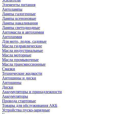
Усилители
Элементы питания
Автолампы
Лампы галогенные
Лампы ксеноновые
Лампы накаливания
Лампы светодиодные
Автомасла и автохимия
Автохимия
Для мото, лодок, садовые
Масла гидравлические
Масла индустриальные
Масла моторные
Масла промывочные
Масла трансмиссионные
Смазки
Технические жидкости
Автошины и диски
Автошины
Диски
Аккумуляторы и принадлежности
Аккумуляторы
Провода стартовые
Товары для обслуживания АКБ
Устройства пуско-зарядные