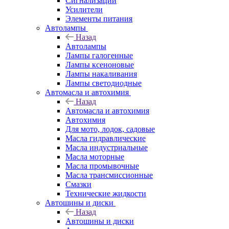
Сигнализации
Усилители
Элементы питания
Автолампы
Назад
Автолампы
Лампы галогенные
Лампы ксеноновые
Лампы накаливания
Лампы светодиодные
Автомасла и автохимия
Назад
Автомасла и автохимия
Автохимия
Для мото, лодок, садовые
Масла гидравлические
Масла индустриальные
Масла моторные
Масла промывочные
Масла трансмиссионные
Смазки
Технические жидкости
Автошины и диски
Назад
Автошины и диски