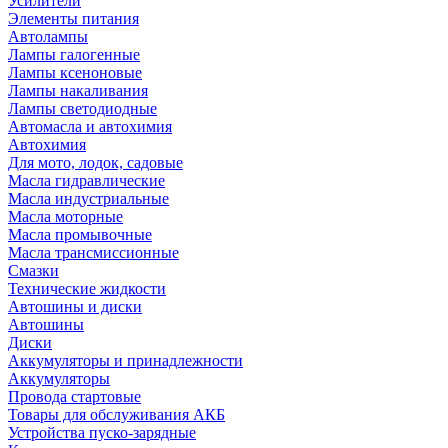
Усилители
Элементы питания
Автолампы
Лампы галогенные
Лампы ксеноновые
Лампы накаливания
Лампы светодиодные
Автомасла и автохимия
Автохимия
Для мото, лодок, садовые
Масла гидравлические
Масла индустриальные
Масла моторные
Масла промывочные
Масла трансмиссионные
Смазки
Технические жидкости
Автошины и диски
Автошины
Диски
Аккумуляторы и принадлежности
Аккумуляторы
Провода стартовые
Товары для обслуживания АКБ
Устройства пуско-зарядные