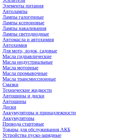
Усилители
Элементы питания
Автолампы
Лампы галогенные
Лампы ксеноновые
Лампы накаливания
Лампы светодиодные
Автомасла и автохимия
Автохимия
Для мото, лодок, садовые
Масла гидравлические
Масла индустриальные
Масла моторные
Масла промывочные
Масла трансмиссионные
Смазки
Технические жидкости
Автошины и диски
Автошины
Диски
Аккумуляторы и принадлежности
Аккумуляторы
Провода стартовые
Товары для обслуживания АКБ
Устройства пуско-зарядные