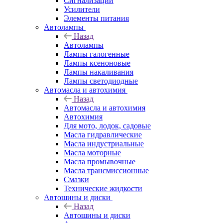
Сигнализации
Усилители
Элементы питания
Автолампы
Назад
Автолампы
Лампы галогенные
Лампы ксеноновые
Лампы накаливания
Лампы светодиодные
Автомасла и автохимия
Назад
Автомасла и автохимия
Автохимия
Для мото, лодок, садовые
Масла гидравлические
Масла индустриальные
Масла моторные
Масла промывочные
Масла трансмиссионные
Смазки
Технические жидкости
Автошины и диски
Назад
Автошины и диски