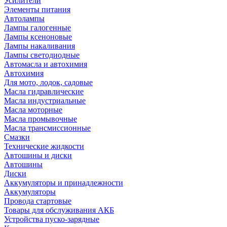
Усилители
Элементы питания
Автолампы
Лампы галогенные
Лампы ксеноновые
Лампы накаливания
Лампы светодиодные
Автомасла и автохимия
Автохимия
Для мото, лодок, садовые
Масла гидравлические
Масла индустриальные
Масла моторные
Масла промывочные
Масла трансмиссионные
Смазки
Технические жидкости
Автошины и диски
Автошины
Диски
Аккумуляторы и принадлежности
Аккумуляторы
Провода стартовые
Товары для обслуживания АКБ
Устройства пуско-зарядные