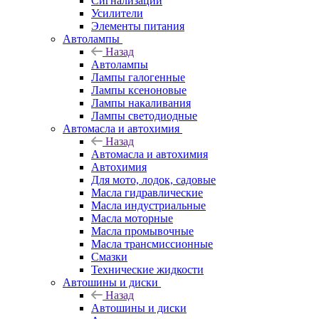
Сигнализации
Усилители
Элементы питания
Автолампы
Назад
Автолампы
Лампы галогенные
Лампы ксеноновые
Лампы накаливания
Лампы светодиодные
Автомасла и автохимия
Назад
Автомасла и автохимия
Автохимия
Для мото, лодок, садовые
Масла гидравлические
Масла индустриальные
Масла моторные
Масла промывочные
Масла трансмиссионные
Смазки
Технические жидкости
Автошины и диски
Назад
Автошины и диски