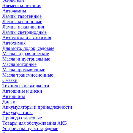
Усилители
Элементы питания
Автолампы
Лампы галогенные
Лампы ксеноновые
Лампы накаливания
Лампы светодиодные
Автомасла и автохимия
Автохимия
Для мото, лодок, садовые
Масла гидравлические
Масла индустриальные
Масла моторные
Масла промывочные
Масла трансмиссионные
Смазки
Технические жидкости
Автошины и диски
Автошины
Диски
Аккумуляторы и принадлежности
Аккумуляторы
Провода стартовые
Товары для обслуживания АКБ
Устройства пуско-зарядные