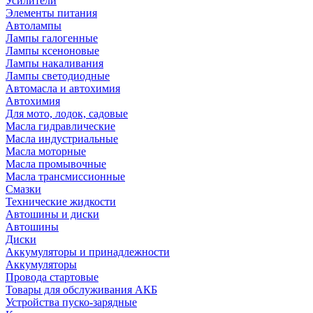
Усилители
Элементы питания
Автолампы
Лампы галогенные
Лампы ксеноновые
Лампы накаливания
Лампы светодиодные
Автомасла и автохимия
Автохимия
Для мото, лодок, садовые
Масла гидравлические
Масла индустриальные
Масла моторные
Масла промывочные
Масла трансмиссионные
Смазки
Технические жидкости
Автошины и диски
Автошины
Диски
Аккумуляторы и принадлежности
Аккумуляторы
Провода стартовые
Товары для обслуживания АКБ
Устройства пуско-зарядные