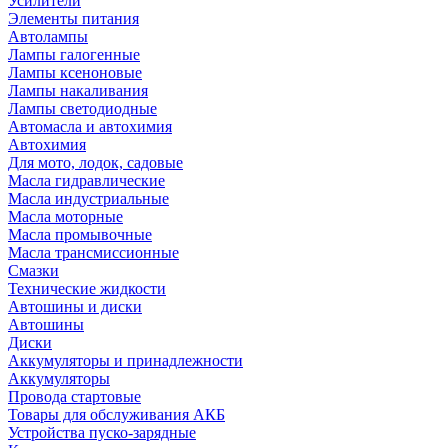
Усилители
Элементы питания
Автолампы
Лампы галогенные
Лампы ксеноновые
Лампы накаливания
Лампы светодиодные
Автомасла и автохимия
Автохимия
Для мото, лодок, садовые
Масла гидравлические
Масла индустриальные
Масла моторные
Масла промывочные
Масла трансмиссионные
Смазки
Технические жидкости
Автошины и диски
Автошины
Диски
Аккумуляторы и принадлежности
Аккумуляторы
Провода стартовые
Товары для обслуживания АКБ
Устройства пуско-зарядные