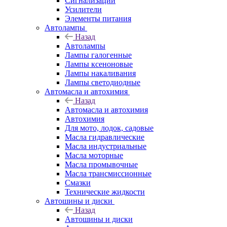
Сигнализации
Усилители
Элементы питания
Автолампы
Назад
Автолампы
Лампы галогенные
Лампы ксеноновые
Лампы накаливания
Лампы светодиодные
Автомасла и автохимия
Назад
Автомасла и автохимия
Автохимия
Для мото, лодок, садовые
Масла гидравлические
Масла индустриальные
Масла моторные
Масла промывочные
Масла трансмиссионные
Смазки
Технические жидкости
Автошины и диски
Назад
Автошины и диски