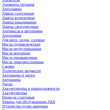
Усилители
Элементы питания
Автолампы
Лампы галогенные
Лампы ксеноновые
Лампы накаливания
Лампы светодиодные
Автомасла и автохимия
Автохимия
Для мото, лодок, садовые
Масла гидравлические
Масла индустриальные
Масла моторные
Масла промывочные
Масла трансмиссионные
Смазки
Технические жидкости
Автошины и диски
Автошины
Диски
Аккумуляторы и принадлежности
Аккумуляторы
Провода стартовые
Товары для обслуживания АКБ
Устройства пуско-зарядные