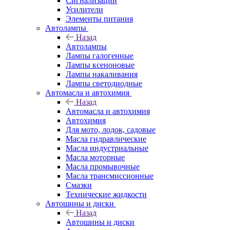
Сигнализации
Усилители
Элементы питания
Автолампы
Назад
Автолампы
Лампы галогенные
Лампы ксеноновые
Лампы накаливания
Лампы светодиодные
Автомасла и автохимия
Назад
Автомасла и автохимия
Автохимия
Для мото, лодок, садовые
Масла гидравлические
Масла индустриальные
Масла моторные
Масла промывочные
Масла трансмиссионные
Смазки
Технические жидкости
Автошины и диски
Назад
Автошины и диски