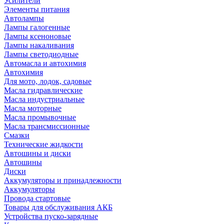
Усилители
Элементы питания
Автолампы
Лампы галогенные
Лампы ксеноновые
Лампы накаливания
Лампы светодиодные
Автомасла и автохимия
Автохимия
Для мото, лодок, садовые
Масла гидравлические
Масла индустриальные
Масла моторные
Масла промывочные
Масла трансмиссионные
Смазки
Технические жидкости
Автошины и диски
Автошины
Диски
Аккумуляторы и принадлежности
Аккумуляторы
Провода стартовые
Товары для обслуживания АКБ
Устройства пуско-зарядные