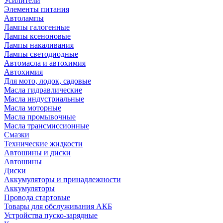
Усилители
Элементы питания
Автолампы
Лампы галогенные
Лампы ксеноновые
Лампы накаливания
Лампы светодиодные
Автомасла и автохимия
Автохимия
Для мото, лодок, садовые
Масла гидравлические
Масла индустриальные
Масла моторные
Масла промывочные
Масла трансмиссионные
Смазки
Технические жидкости
Автошины и диски
Автошины
Диски
Аккумуляторы и принадлежности
Аккумуляторы
Провода стартовые
Товары для обслуживания АКБ
Устройства пуско-зарядные