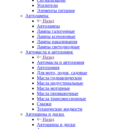
Сигнализации
Усилители
Элементы питания
Автолампы
Назад
Автолампы
Лампы галогенные
Лампы ксеноновые
Лампы накаливания
Лампы светодиодные
Автомасла и автохимия
Назад
Автомасла и автохимия
Автохимия
Для мото, лодок, садовые
Масла гидравлические
Масла индустриальные
Масла моторные
Масла промывочные
Масла трансмиссионные
Смазки
Технические жидкости
Автошины и диски
Назад
Автошины и диски