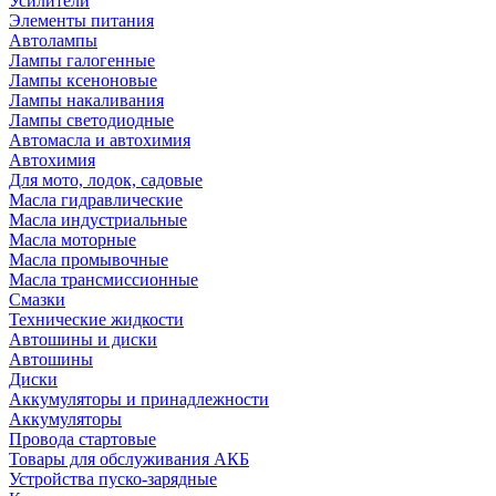
Усилители
Элементы питания
Автолампы
Лампы галогенные
Лампы ксеноновые
Лампы накаливания
Лампы светодиодные
Автомасла и автохимия
Автохимия
Для мото, лодок, садовые
Масла гидравлические
Масла индустриальные
Масла моторные
Масла промывочные
Масла трансмиссионные
Смазки
Технические жидкости
Автошины и диски
Автошины
Диски
Аккумуляторы и принадлежности
Аккумуляторы
Провода стартовые
Товары для обслуживания АКБ
Устройства пуско-зарядные