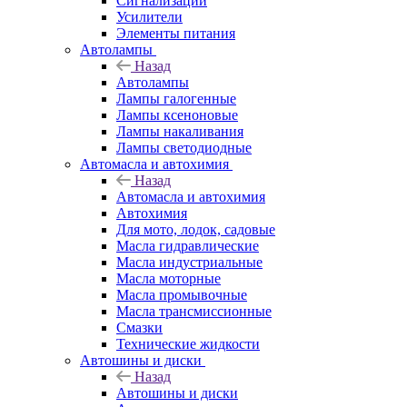
Сигнализации
Усилители
Элементы питания
Автолампы
Назад
Автолампы
Лампы галогенные
Лампы ксеноновые
Лампы накаливания
Лампы светодиодные
Автомасла и автохимия
Назад
Автомасла и автохимия
Автохимия
Для мото, лодок, садовые
Масла гидравлические
Масла индустриальные
Масла моторные
Масла промывочные
Масла трансмиссионные
Смазки
Технические жидкости
Автошины и диски
Назад
Автошины и диски