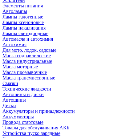
Усилители
Элементы питания
Автолампы
Лампы галогенные
Лампы ксеноновые
Лампы накаливания
Лампы светодиодные
Автомасла и автохимия
Автохимия
Для мото, лодок, садовые
Масла гидравлические
Масла индустриальные
Масла моторные
Масла промывочные
Масла трансмиссионные
Смазки
Технические жидкости
Автошины и диски
Автошины
Диски
Аккумуляторы и принадлежности
Аккумуляторы
Провода стартовые
Товары для обслуживания АКБ
Устройства пуско-зарядные