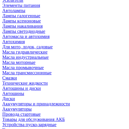
Усилители
Элементы питания
Автолампы
Лампы галогенные
Лампы ксеноновые
Лампы накаливания
Лампы светодиодные
Автомасла и автохимия
Автохимия
Для мото, лодок, садовые
Масла гидравлические
Масла индустриальные
Масла моторные
Масла промывочные
Масла трансмиссионные
Смазки
Технические жидкости
Автошины и диски
Автошины
Диски
Аккумуляторы и принадлежности
Аккумуляторы
Провода стартовые
Товары для обслуживания АКБ
Устройства пуско-зарядные