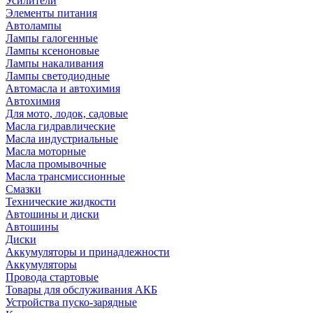
Усилители
Элементы питания
Автолампы
Лампы галогенные
Лампы ксеноновые
Лампы накаливания
Лампы светодиодные
Автомасла и автохимия
Автохимия
Для мото, лодок, садовые
Масла гидравлические
Масла индустриальные
Масла моторные
Масла промывочные
Масла трансмиссионные
Смазки
Технические жидкости
Автошины и диски
Автошины
Диски
Аккумуляторы и принадлежности
Аккумуляторы
Провода стартовые
Товары для обслуживания АКБ
Устройства пуско-зарядные