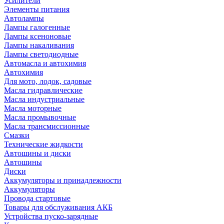
Усилители
Элементы питания
Автолампы
Лампы галогенные
Лампы ксеноновые
Лампы накаливания
Лампы светодиодные
Автомасла и автохимия
Автохимия
Для мото, лодок, садовые
Масла гидравлические
Масла индустриальные
Масла моторные
Масла промывочные
Масла трансмиссионные
Смазки
Технические жидкости
Автошины и диски
Автошины
Диски
Аккумуляторы и принадлежности
Аккумуляторы
Провода стартовые
Товары для обслуживания АКБ
Устройства пуско-зарядные