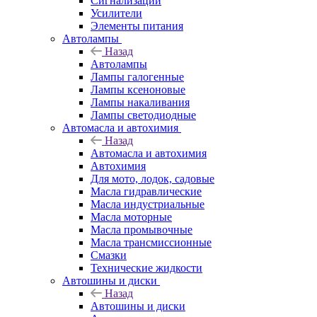
Сигнализации
Усилители
Элементы питания
Автолампы
Назад
Автолампы
Лампы галогенные
Лампы ксеноновые
Лампы накаливания
Лампы светодиодные
Автомасла и автохимия
Назад
Автомасла и автохимия
Автохимия
Для мото, лодок, садовые
Масла гидравлические
Масла индустриальные
Масла моторные
Масла промывочные
Масла трансмиссионные
Смазки
Технические жидкости
Автошины и диски
Назад
Автошины и диски