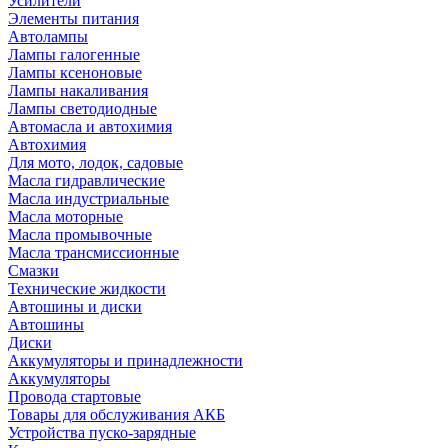
Усилители
Элементы питания
Автолампы
Лампы галогенные
Лампы ксеноновые
Лампы накаливания
Лампы светодиодные
Автомасла и автохимия
Автохимия
Для мото, лодок, садовые
Масла гидравлические
Масла индустриальные
Масла моторные
Масла промывочные
Масла трансмиссионные
Смазки
Технические жидкости
Автошины и диски
Автошины
Диски
Аккумуляторы и принадлежности
Аккумуляторы
Провода стартовые
Товары для обслуживания АКБ
Устройства пуско-зарядные