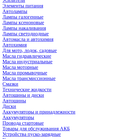
Усилители
Элементы питания
Автолампы
Лампы галогенные
Лампы ксеноновые
Лампы накаливания
Лампы светодиодные
Автомасла и автохимия
Автохимия
Для мото, лодок, садовые
Масла гидравлические
Масла индустриальные
Масла моторные
Масла промывочные
Масла трансмиссионные
Смазки
Технические жидкости
Автошины и диски
Автошины
Диски
Аккумуляторы и принадлежности
Аккумуляторы
Провода стартовые
Товары для обслуживания АКБ
Устройства пуско-зарядные