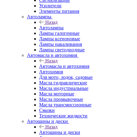
Сигнализации
Усилители
Элементы питания
Автолампы
Назад
Автолампы
Лампы галогенные
Лампы ксеноновые
Лампы накаливания
Лампы светодиодные
Автомасла и автохимия
Назад
Автомасла и автохимия
Автохимия
Для мото, лодок, садовые
Масла гидравлические
Масла индустриальные
Масла моторные
Масла промывочные
Масла трансмиссионные
Смазки
Технические жидкости
Автошины и диски
Назад
Автошины и диски