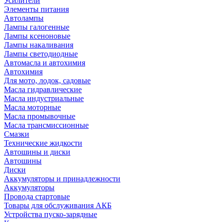
Усилители
Элементы питания
Автолампы
Лампы галогенные
Лампы ксеноновые
Лампы накаливания
Лампы светодиодные
Автомасла и автохимия
Автохимия
Для мото, лодок, садовые
Масла гидравлические
Масла индустриальные
Масла моторные
Масла промывочные
Масла трансмиссионные
Смазки
Технические жидкости
Автошины и диски
Автошины
Диски
Аккумуляторы и принадлежности
Аккумуляторы
Провода стартовые
Товары для обслуживания АКБ
Устройства пуско-зарядные